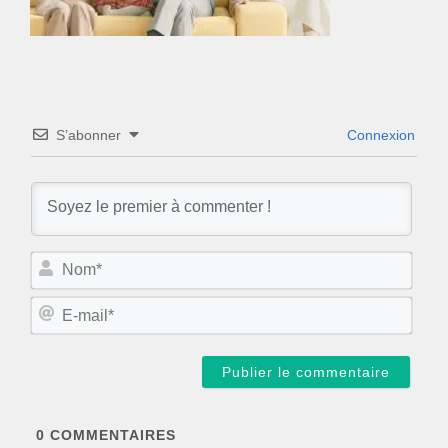
S’abonner
Connexion
N
o
m
E
*
-
m
a
i
l
*
0
COMMENTAIRES