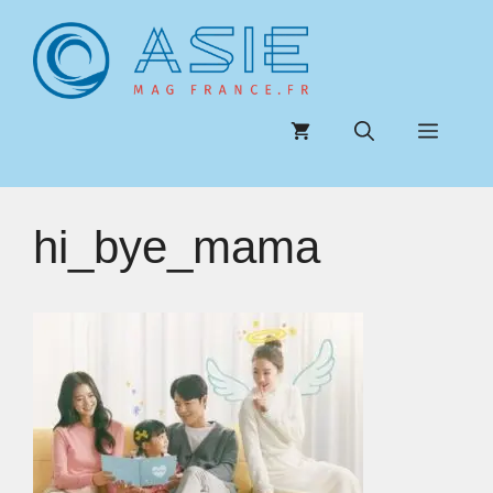
Aller
au
contenu
Menu
hi_bye_mama