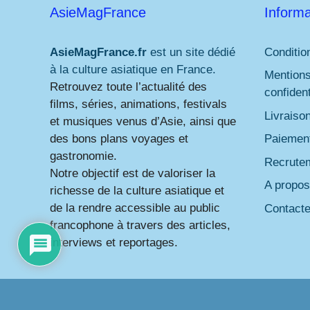
AsieMagFrance
Informa
AsieMagFrance.fr
est un site dédié
Conditio
à la culture asiatique en France.
Mentions
Retrouvez toute l’actualité des
confident
films, séries, animations, festivals
Livraiso
et musiques venus d’Asie, ainsi que
des bons plans voyages et
Paiement
gastronomie.
Recrute
Notre objectif est de valoriser la
A propos
richesse de la culture asiatique et
de la rendre accessible au public
Contact
francophone à travers des articles,
interviews et reportages.