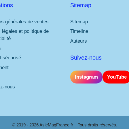
tions
Sitemap
ns générales de ventes
Sitemap
 légales et politique de
Timeline
ialité
Auteurs
n
Suivez-nous
 sécurisé
ment
Instagram
YouTube
ez-nous
© 2019 - 2026 AsieMagFrance.fr – Tous droits réservés.