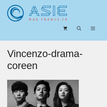
Aller
au
contenu
Menu
Vincenzo-drama-
coreen