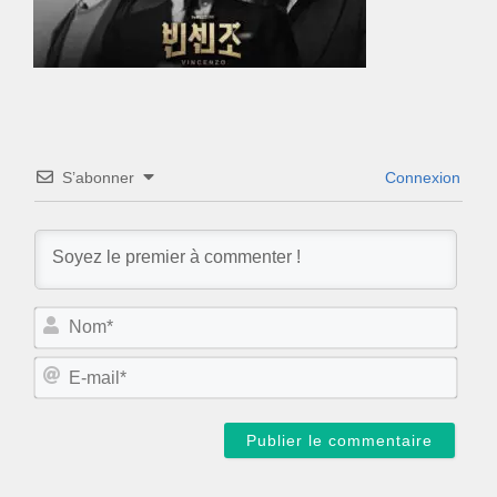
S’abonner
Connexion
N
o
m
E
*
-
m
a
i
l