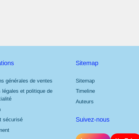
l
*
tions
Sitemap
ns générales de ventes
Sitemap
 légales et politique de
Timeline
ialité
Auteurs
n
Suivez-nous
 sécurisé
ment