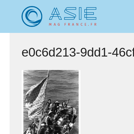
Aller
au
contenu
e0c6d213-9dd1-46c