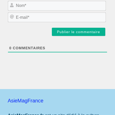
N
o
m
E
*
-
m
a
i
l
*
0
COMMENTAIRES
AsieMagFrance