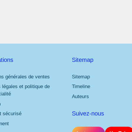
l
*
tions
Sitemap
ns générales de ventes
Sitemap
 légales et politique de
Timeline
ialité
Auteurs
n
Suivez-nous
 sécurisé
ment