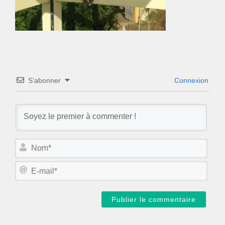
S’abonner
Connexion
N
o
m
E
*
-
m
a
i
l