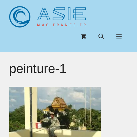
Aller
au
contenu
Menu
peinture-1