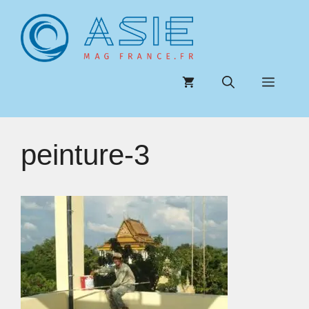
Aller
au
contenu
Menu
peinture-3