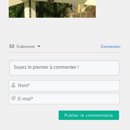
S’abonner
Connexion
N
o
m
E
*
-
m
a
i
l