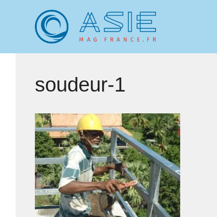
Aller
au
contenu
soudeur-1