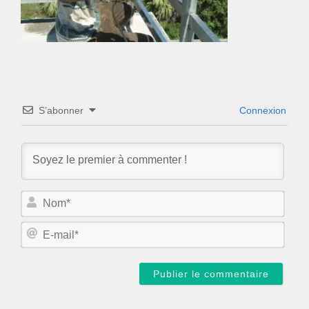
S’abonner
Connexion
N
o
m
E
*
-
m
a
i
l