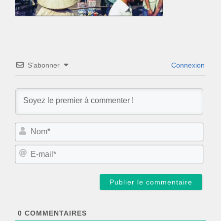
S’abonner
Connexion
N
o
m
E
*
-
m
a
i
l
*
0
COMMENTAIRES