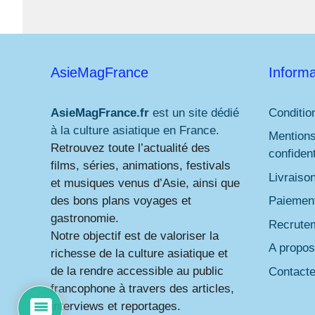
AsieMagFrance
Informa
AsieMagFrance.fr
est un site dédié
Conditio
à la culture asiatique en France.
Mentions
Retrouvez toute l’actualité des
confident
films, séries, animations, festivals
Livraiso
et musiques venus d’Asie, ainsi que
des bons plans voyages et
Paiement
gastronomie.
Recrute
Notre objectif est de valoriser la
A propos
richesse de la culture asiatique et
de la rendre accessible au public
Contact
francophone à travers des articles,
interviews et reportages.