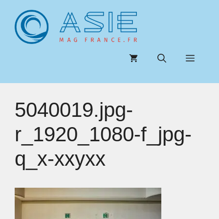
Aller
au
contenu
Menu
5040019.jpg-
r_1920_1080-f_jpg-
q_x-xxyxx