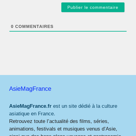
a
i
l
*
0
COMMENTAIRES
AsieMagFrance
AsieMagFrance.fr
est un site dédié à la culture
asiatique en France.
Retrouvez toute l’actualité des films, séries,
animations, festivals et musiques venus d’Asie,