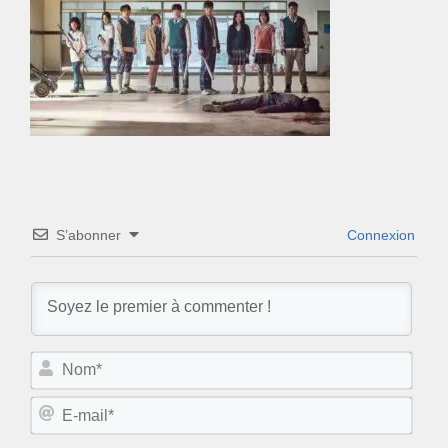
S’abonner
Connexion
N
o
m
E
*
-
m