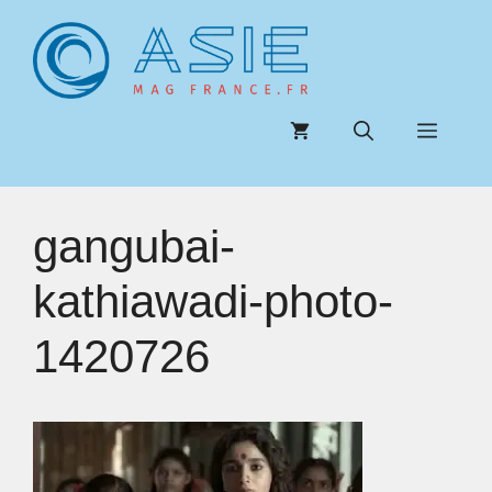
Aller
au
contenu
Menu
gangubai-
kathiawadi-photo-
1420726