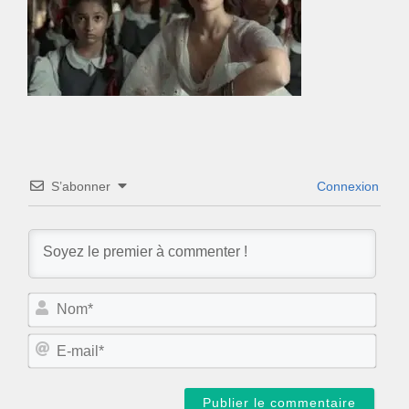
S’abonner
Connexion
N
o
m
E
*
-
m
a