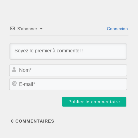
S’abonner
Connexion
N
o
m
E
*
-
m
a
i
l
*
0
COMMENTAIRES