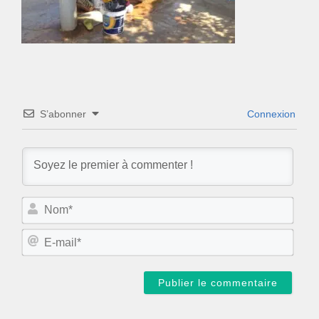
S’abonner
Connexion
N
o
m
E
*
-
m
a
i
l