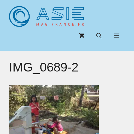
Aller
au
contenu
Menu
IMG_0689-2