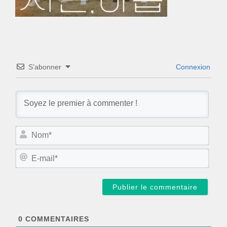
S’abonner
Connexion
N
o
m
E
*
-
m
a
i
l
*
0
COMMENTAIRES