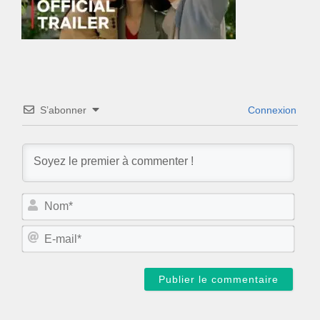
S’abonner
Connexion
N
o
m
E
*
-
m
a
i
l
*