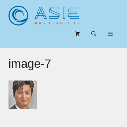
Aller
au
contenu
Menu
image-7