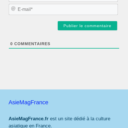
m
E
*
-
m
a
i
l
*
0
COMMENTAIRES
AsieMagFrance
AsieMagFrance.fr
est un site dédié à la culture
asiatique en France.