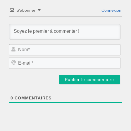
S’abonner
Connexion
N
o
m
E
*
-
m
a
i
l
*
0
COMMENTAIRES