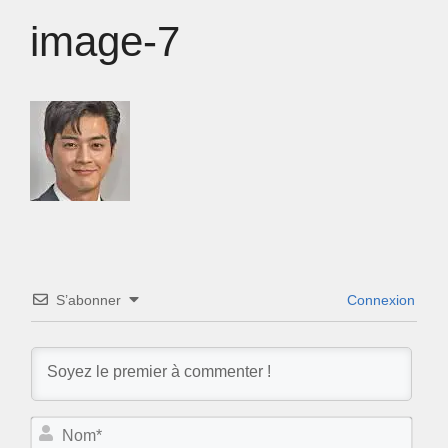
image-7
S’abonner
Connexion
N
o