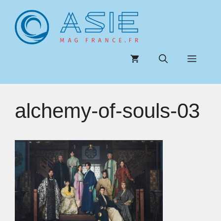
Aller
au
contenu
Menu
alchemy-of-souls-03