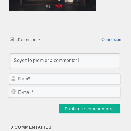
S’abonner
Connexion
N
o
m
E
*
-
m
a
i
l
*
0
COMMENTAIRES