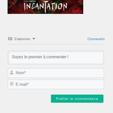
S’abonner
Connexion
N
o
m
E
*
-
m
a
i
l
*