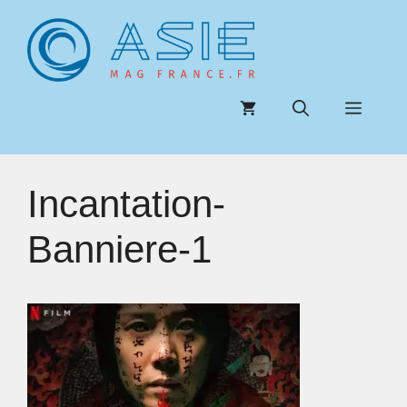
Aller
au
contenu
Menu
Incantation-
Banniere-1