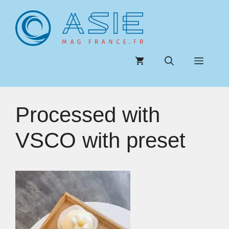
Aller
au
contenu
Menu
Processed with
VSCO with preset