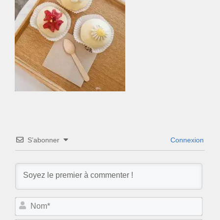
S’abonner
Connexion
N
o