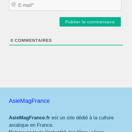
m
E
*
-
m
a
i
l
*
0
COMMENTAIRES
AsieMagFrance
AsieMagFrance.fr
est un site dédié à la culture
asiatique en France.