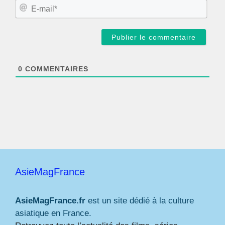
m
E
*
-
m
a
i
l
*
0
COMMENTAIRES
AsieMagFrance
AsieMagFrance.fr
est un site dédié à la culture
asiatique en France.