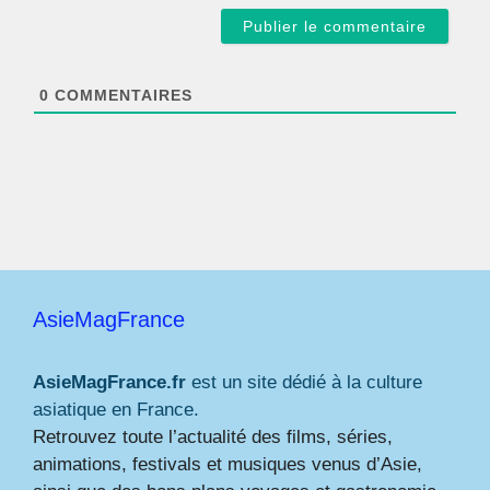
a
i
l
*
0
COMMENTAIRES
AsieMagFrance
AsieMagFrance.fr
est un site dédié à la culture
asiatique en France.
Retrouvez toute l’actualité des films, séries,
animations, festivals et musiques venus d’Asie,