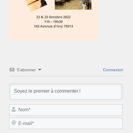
S’abonner
Connexion
N
o
m
E
*
-
m