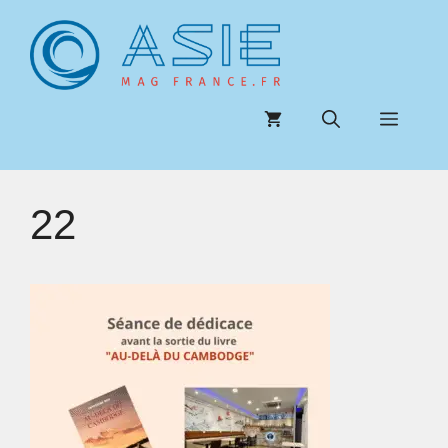
Aller
au
contenu
Menu
22