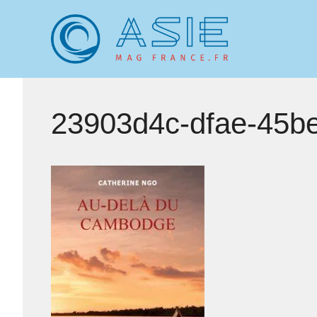
Aller
au
contenu
23903d4c-dfae-45b