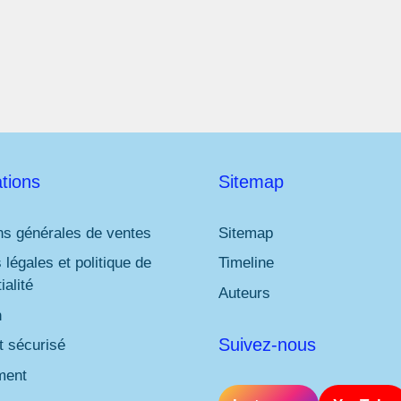
l
*
tions
Sitemap
ns générales de ventes
Sitemap
 légales et politique de
Timeline
ialité
Auteurs
n
Suivez-nous
 sécurisé
ment