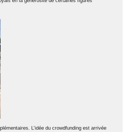
royais en la générosité de certaines figures
pplémentaires. L’idée du crowdfunding est arrivée