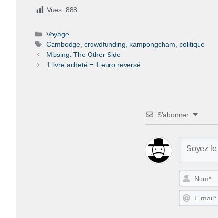
Vues:
888
Catégories
Voyage
Étiquettes
Cambodge
,
crowdfunding
,
kampongcham
,
politique
Missing: The Other Side
1 livre acheté = 1 euro reversé
S’abonner