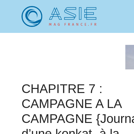
Aller
au
contenu
CHAPITRE 7 :
CAMPAGNE A LA
CAMPAGNE {Journa
d’une konkat, à la