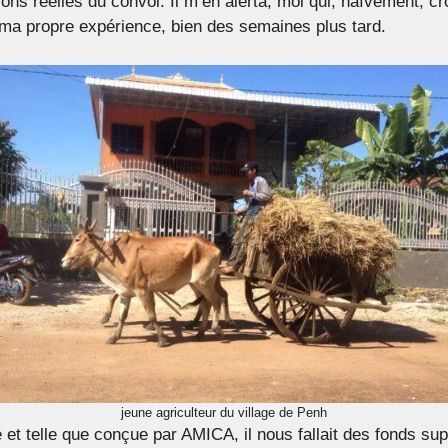
tions réelles du convoi. Il m’en alerta, moi qui, naïvement, c
ma propre expérience, bien des semaines plus tard.
jeune agriculteur du village de Penh
é et telle que conçue par AMICA, il nous fallait des fonds su