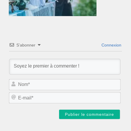
S’abonner
Connexion
N
o
m
E
*
-
m
a
i
l
*