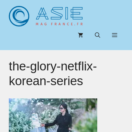
Aller
au
contenu
Menu
the-glory-netflix-
korean-series