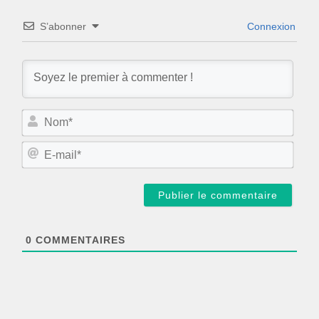
S’abonner
Connexion
N
o
m
E
*
-
m
a
i
l
*
0
COMMENTAIRES