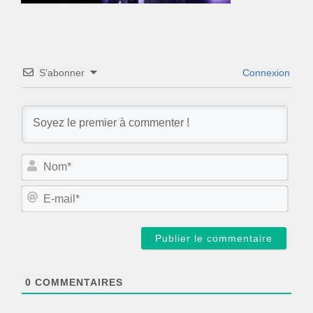
S’abonner
Connexion
N
o
m
E
*
-
m
a
i
l
*
0
COMMENTAIRES