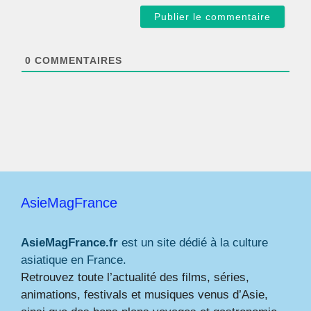
a
i
l
*
0
COMMENTAIRES
AsieMagFrance
AsieMagFrance.fr
est un site dédié à la culture
asiatique en France.
Retrouvez toute l’actualité des films, séries,
animations, festivals et musiques venus d’Asie,