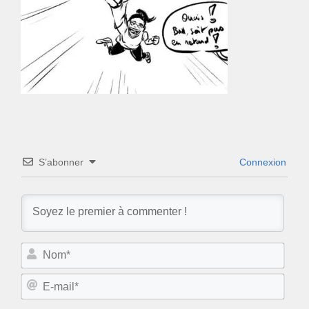
S’abonner
Connexion
N
o
m
E
*
-
m