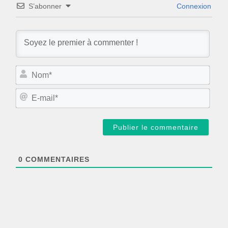
S’abonner
Connexion
N
o
m
E
*
-
m
a
i
l
*
0
COMMENTAIRES