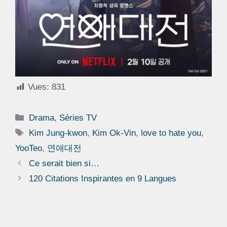
Vues:
831
Catégories
Drama
,
Séries TV
Étiquettes
Kim Jung-kwon
,
Kim Ok-Vin
,
love to hate you
,
YooTeo
,
연애대전
Ce serait bien si…
120 Citations Inspirantes en 9 Langues