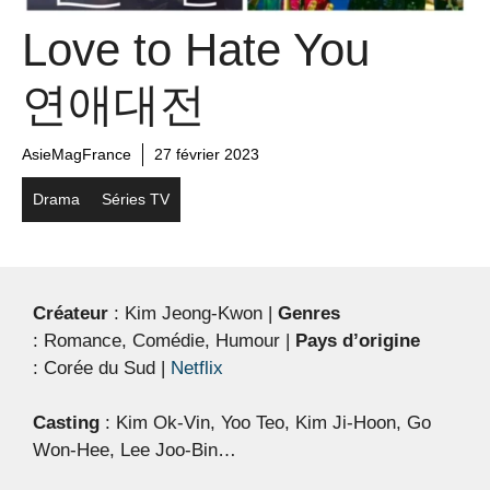
Love to Hate You
연애대전
AsieMagFrance
27 février 2023
Drama
Séries TV
Créateur
: Kim Jeong-Kwon
|
Genres
: Romance, Comédie, Humour |
Pays d’origine
: Corée du Sud |
Netflix
Casting
: Kim Ok-Vin, Yoo Teo, Kim Ji-Hoon, Go
Won-Hee, Lee Joo-Bin…