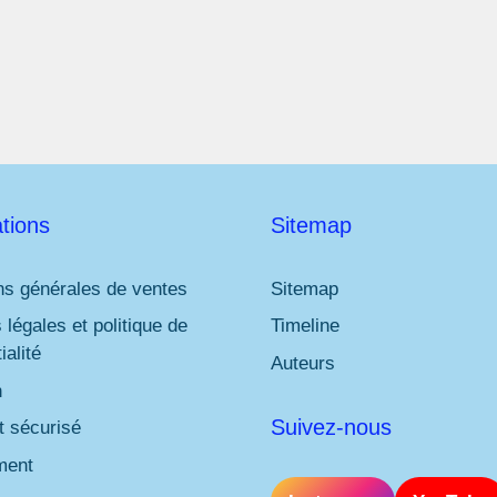
l
*
tions
Sitemap
ns générales de ventes
Sitemap
 légales et politique de
Timeline
ialité
Auteurs
n
Suivez-nous
 sécurisé
ment