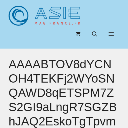
Aller
au
contenu
Menu
AAAABTOV8dYCN
OH4TEKFj2WYoSN
QAWD8qETSPM7Z
S2GI9aLngR7SGZB
hJAQ2EskoTgTpvm