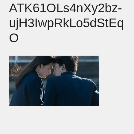
ATK61OLs4nXy2bz-
ujH3IwpRkLo5dStEq
O