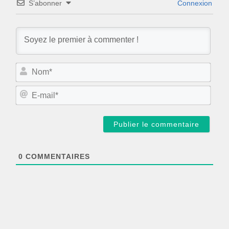
S’abonner
Connexion
N
o
m
E
*
-
m
a
i
l
*
0
COMMENTAIRES