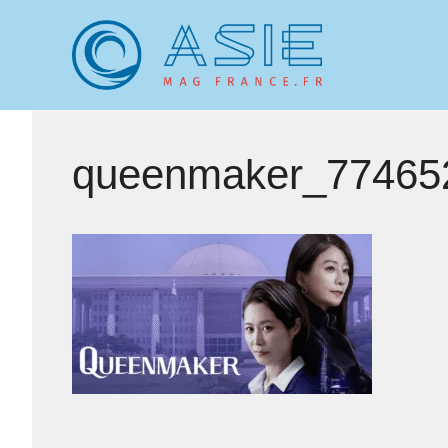
Aller
au
contenu
queenmaker_77465