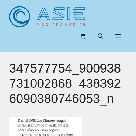
Aller
au
contenu
Menu
347577754_900938
731002868_438392
6090380746053_n