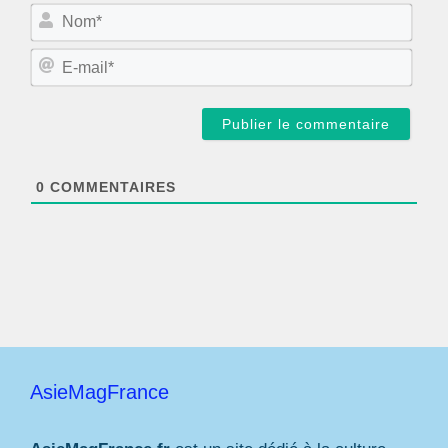
N
o
m
E
*
-
m
a
i
l
*
0
COMMENTAIRES
AsieMagFrance