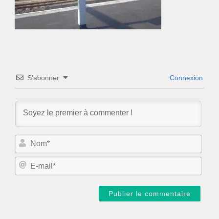
S’abonner
Connexion
N
o
m
E
*
-
m
a
i
l