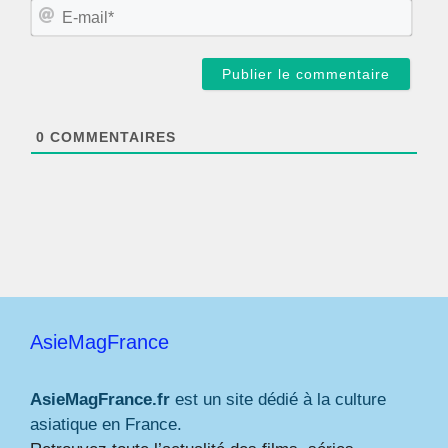
m
E
*
-
m
a
i
l
*
0
COMMENTAIRES
AsieMagFrance
AsieMagFrance.fr
est un site dédié à la culture
asiatique en France.