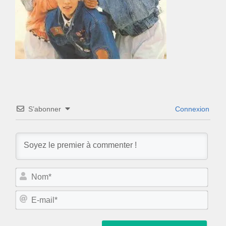
S’abonner
Connexion
N
o
m
E
*
-
m
a