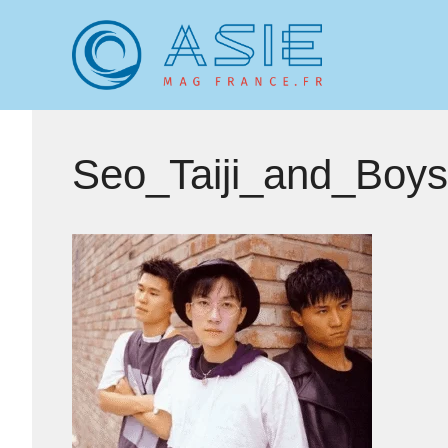
Aller
au
contenu
Seo_Taiji_and_Boys