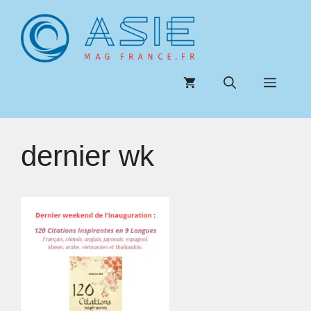
Aller
au
contenu
Menu
dernier wk