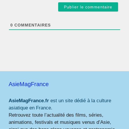
a
i
l
*
0
COMMENTAIRES
AsieMagFrance
AsieMagFrance.fr
est un site dédié à la culture
asiatique en France.
Retrouvez toute l’actualité des films, séries,
animations, festivals et musiques venus d’Asie,