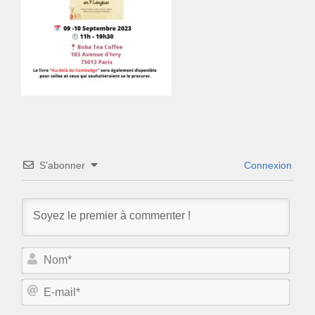
S’abonner
Connexion
N
o
m
E
*
-
m