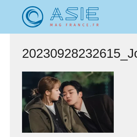
Aller
au
contenu
20230928232615_J