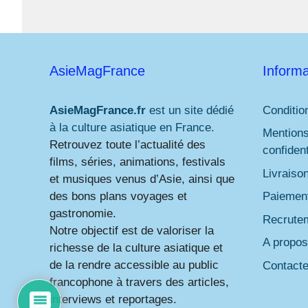
AsieMagFrance
Informa
AsieMagFrance.fr
est un site dédié
Conditio
à la culture asiatique en France.
Mentions
Retrouvez toute l’actualité des
confident
films, séries, animations, festivals
Livraiso
et musiques venus d’Asie, ainsi que
des bons plans voyages et
Paiement
gastronomie.
Recrute
Notre objectif est de valoriser la
A propos
richesse de la culture asiatique et
de la rendre accessible au public
Contact
francophone à travers des articles,
interviews et reportages.