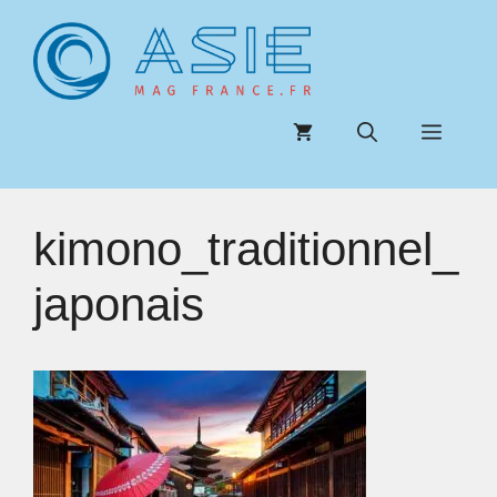
Aller
au
contenu
Menu
kimono_traditionnel_
japonais