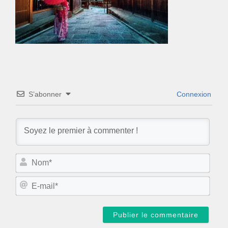
S’abonner
Connexion
N
o
m
E
*
-
m
a
i