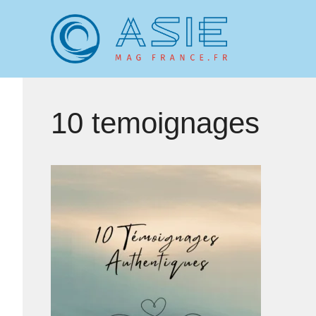
Aller
au
contenu
10 temoignages