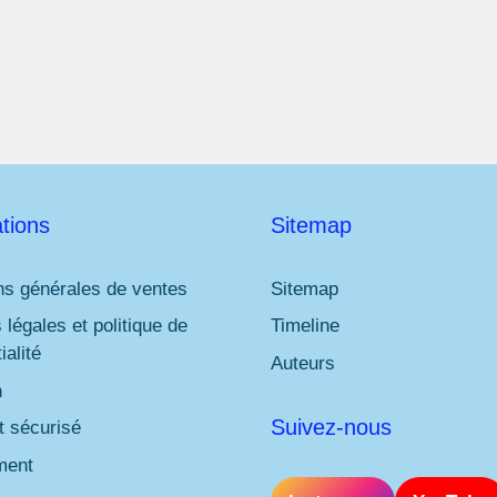
l
*
tions
Sitemap
ns générales de ventes
Sitemap
 légales et politique de
Timeline
ialité
Auteurs
n
Suivez-nous
 sécurisé
ment