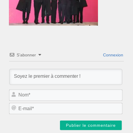
S’abonner
Connexion
N
o
m
E
*
-
m
a
i