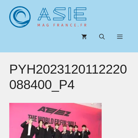
Aller
au
contenu
Menu
PYH2023120112220
088400_P4