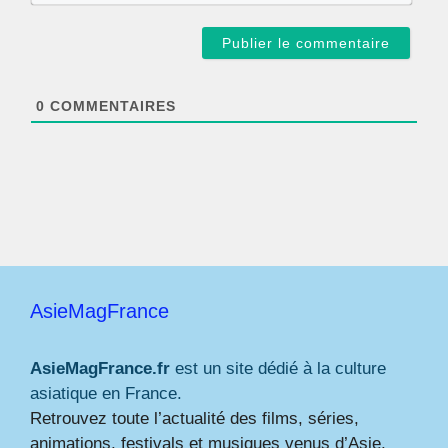
m
a
i
l
*
0
COMMENTAIRES
AsieMagFrance
AsieMagFrance.fr
est un site dédié à la culture
asiatique en France.
Retrouvez toute l’actualité des films, séries,
animations, festivals et musiques venus d’Asie,