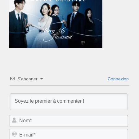
S’abonner
Connexion
N
o
m
E
*
-