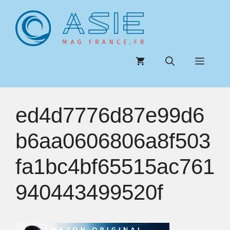
Aller
au
contenu
Menu
ed4d7776d87e99d6
b6aa0606806a8f503
fa1bc4bf65515ac761
940443499520f