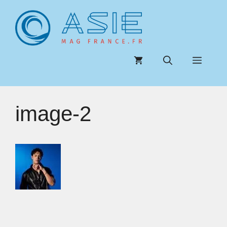
Aller
au
contenu
Menu
image-2