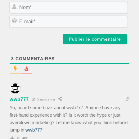
N
o
m
E
*
-
m
a
i
l
*
3
COMMENTAIRES
wwb777
5 mois il y a
Yo, heard some buzz about wwb777. Anyone have any
first-hand experience with it? Is it worth the hype or just
overblown marketing? Let me know what you think before I
jump in
wwb777
0