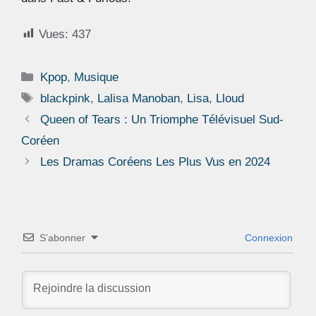
Vues:
437
Catégories
Kpop
,
Musique
Étiquettes
blackpink
,
Lalisa Manoban
,
Lisa
,
Lloud
Queen of Tears : Un Triomphe Télévisuel Sud-
Coréen
Les Dramas Coréens Les Plus Vus en 2024
S’abonner
Connexion