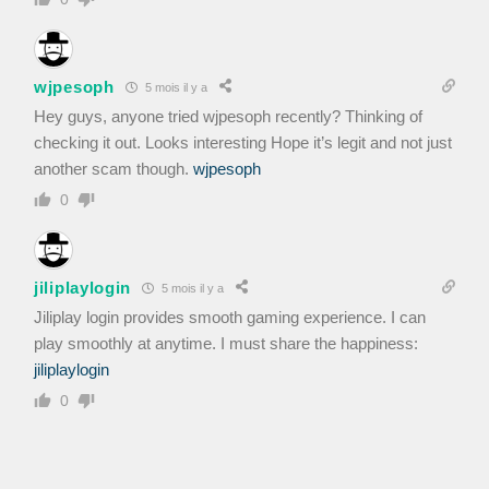
wjpesoph
5 mois il y a
Hey guys, anyone tried wjpesoph recently? Thinking of
checking it out. Looks interesting Hope it’s legit and not just
another scam though.
wjpesoph
0
jiliplaylogin
5 mois il y a
Jiliplay login provides smooth gaming experience. I can
play smoothly at anytime. I must share the happiness:
jiliplaylogin
0