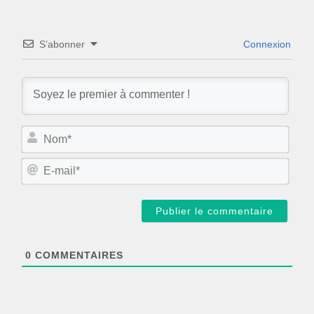
S’abonner
Connexion
N
o
m
E
*
-
m
a
i
l
*
0
COMMENTAIRES