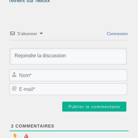
revient sur Netflix
S’abonner
Connexion
N
o
m
E
*
-
m
a
i
l
*
2
COMMENTAIRES