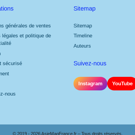
tions
Sitemap
ns générales de ventes
Sitemap
 légales et politique de
Timeline
ialité
Auteurs
n
Suivez-nous
 sécurisé
ment
Instagram
YouTube
ez-nous
© 2019 - 2026 AsieMagFrance.fr – Tous droits réservés.