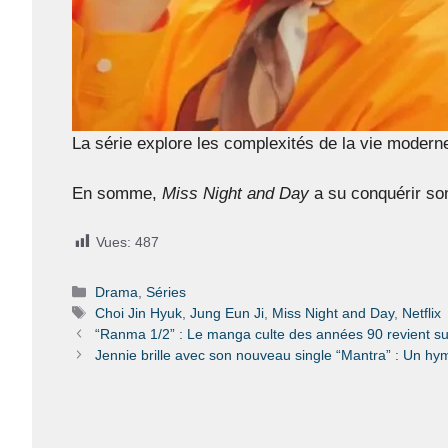
La série explore les complexités de la vie moderne,
En somme,
Miss Night and Day
a su conquérir son
Vues:
487
Catégories
Drama
,
Séries
Étiquettes
Choi Jin Hyuk
,
Jung Eun Ji
,
Miss Night and Day
,
Netflix
“Ranma 1/2” : Le manga culte des années 90 revient sur
Jennie brille avec son nouveau single “Mantra” : Un hy