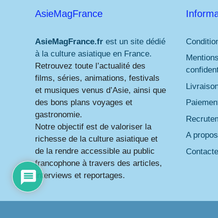
AsieMagFrance
Informa
AsieMagFrance.fr
est un site dédié
Conditio
à la culture asiatique en France.
Mentions
Retrouvez toute l’actualité des
confident
films, séries, animations, festivals
Livraiso
et musiques venus d’Asie, ainsi que
des bons plans voyages et
Paiement
gastronomie.
Recrute
Notre objectif est de valoriser la
A propos
richesse de la culture asiatique et
de la rendre accessible au public
Contact
francophone à travers des articles,
interviews et reportages.